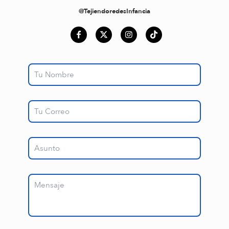
@TejiendoredesInfancia