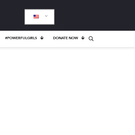
#POWERFULGIRLS
DONATE NOW
 Social. En
y mejorar
ñez y la