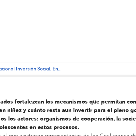
cional Inversión Social. En…
tados fortalezcan los mecanismos que permitan co
 en niñez y cuánto resta aun invertir para el pleno 
os los actores: organismos de cooperación, la socied
dolescentes en estos procesos.
 al que asistieron representantes de las Coaliciones d