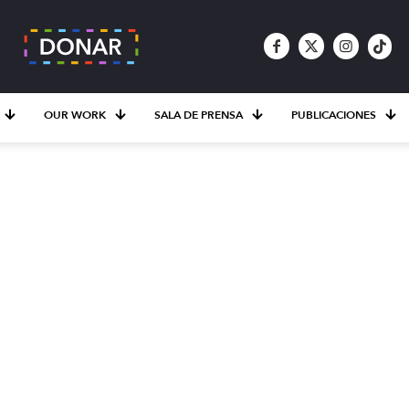
OUR WORK
SALA DE PRENSA
PUBLICACIONES
ernacional Inversión
encia para proteger 
e recursos para la ni