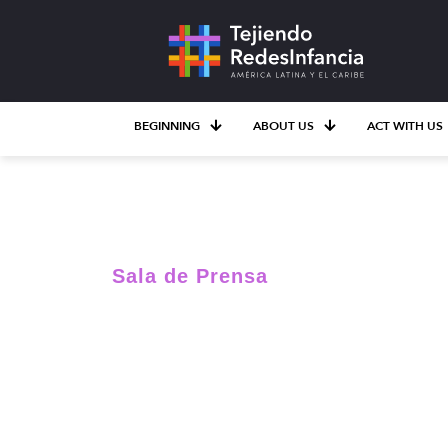
BEGINNING
ABOUT US
ACT WITH US
Sala de Prensa
V Seminario Int
busca de Incid
la asignación d