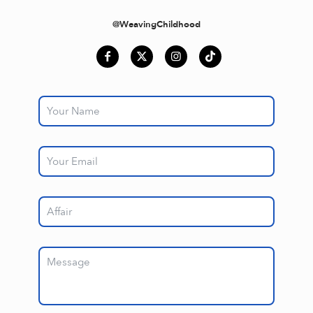
@WeavingChildhood