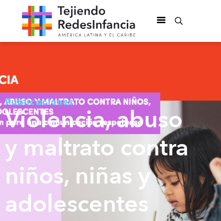
Publicaciones
Violencia, abuso
y maltrato contra
niños, niñas y
adolescentes