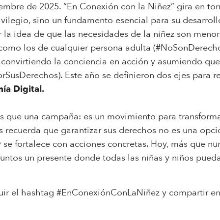
embre de 2025. “En Conexión con la Niñez” gira en torn
vilegio, sino un fundamento esencial para su desarroll
 la idea de que las necesidades de la niñez son meno
como los de cualquier persona adulta (#NoSonDerechos
o, convirtiendo la conciencia en acción y asumiendo qu
SusDerechos). Este año se definieron dos ejes para re
ía Digital.
s que una campaña: es un movimiento para transformar
nos recuerda que garantizar sus derechos no es una opci
 se fortalece con acciones concretas. Hoy, más que n
juntos un presente donde todas las niñas y niños puedan
eguir el hashtag #EnConexiónConLaNiñez y compartir en 