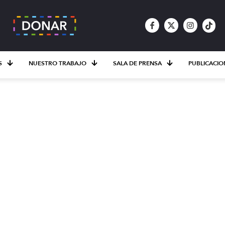
S
NUESTRO TRABAJO
SALA DE PRENSA
PUBLICACIO
nLaNiñez: Un llama
ctuar por los derech
adolescentes