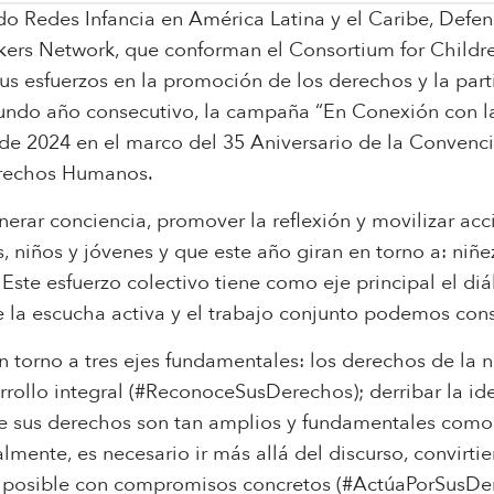
ndo Redes Infancia en América Latina y el Caribe, Defens
rkers Network, que conforman el Consortium for Chil
us esfuerzos en la promoción de los derechos y la part
gundo año consecutivo, la campaña “En Conexión con la
de 2024 en el marco del 35 Aniversario de la Convenc
erechos Humanos.
erar conciencia, promover la reflexión y movilizar acc
, niños y jóvenes y que este año giran en torno a: niñe
. Este esfuerzo colectivo tiene como eje principal el di
 la escucha activa y el trabajo conjunto podemos const
 torno a tres ejes fundamentales: los derechos de la ni
rollo integral (#ReconoceSusDerechos); derribar la id
 sus derechos son tan amplios y fundamentales como 
mente, es necesario ir más allá del discurso, convirti
 posible con compromisos concretos (#ActúaPorSusDe