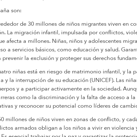
paña son:
rededor de 30 millones de niños migrantes viven en con
n. La migración infantil, impulsada por conflictos, viol
ue afecta a millones. Niñas, niños y adolescentes migr
eso a servicios básicos, como educación y salud. Garant
a prevenir la exclusión y proteger sus derechos fundam
atro niñas está en riesgo de matrimonio infantil, y l
a y la interrupción de su educación (UNICEF). Las niña
uerpos y a participar activamente en la sociedad. Aun
barreras como la discriminación y la falta de acceso a 
ativas y reconocer su potencial como líderes de cambi
0 millones de niños viven en zonas de conflicto, y cad
ictos armados obligan a los niños a vivir en violenci
 Es esencial trabajar por la paz y garantizar la protecc