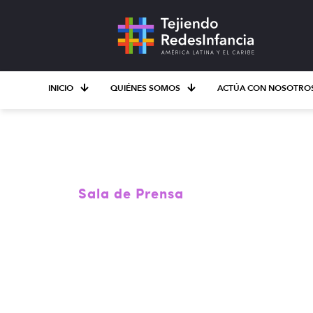
INICIO
QUIÉNES SOMOS
ACTÚA CON NOSOTRO
Sala de Prensa
#EnConexiónCo
a reconocer y a
niñas, niños y 