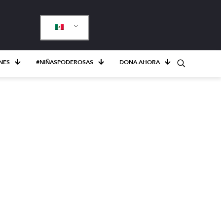
NES
#NIÑASPODEROSAS
DONA AHORA
do global
os de