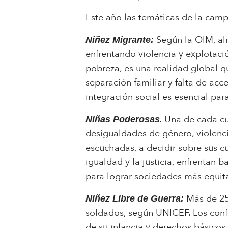
Este año las temáticas de la cam
Según la OIM, al
Niñez Migrante:
enfrentando violencia y explotació
pobreza, es una realidad global q
separación familiar y falta de acc
integración social es esencial par
.
Una de cada cu
Niñas Poderosas
desigualdades de género, violenci
escuchadas, a decidir sobre sus c
igualdad y la justicia, enfrentan 
para lograr sociedades más equit
Más de 25
Niñez Libre de Guerra:
soldados, según UNICEF. Los confl
de su infancia y derechos básicos.