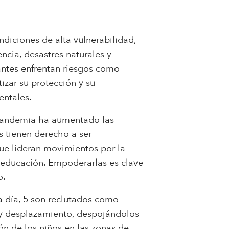
diciones de alta vulnerabilidad,
encia, desastres naturales y
antes enfrentan riesgos como
izar su protección y su
entales.
a pandemia ha aumentado las
s tienen derecho a ser
que lideran movimientos por la
la educación. Empoderarlas es clave
o.
a día, 5 son reclutados como
a y desplazamiento, despojándolos
ión de los niños en las zonas de