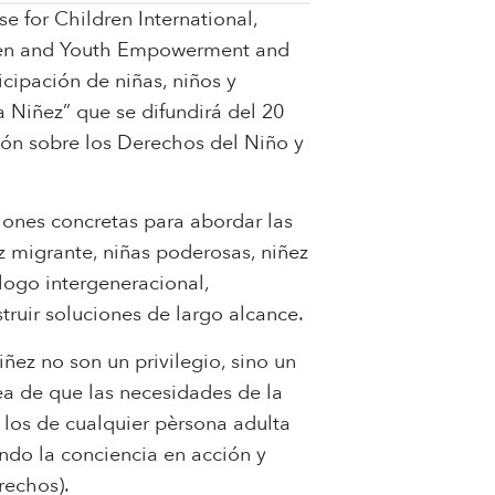
e for Children International,
dren and Youth Empowerment and
icipación de niñas, niños y
 Niñez” que se difundirá del 20
ión sobre los Derechos del Niño y
iones concretas para abordar las
z migrante, niñas poderosas, niñez
álogo intergeneracional,
ruir soluciones de largo alcance.
ñez no son un privilegio, sino un
ea de que las necesidades de la
los de cualquier pèrsona adulta
endo la conciencia en acción y
rechos).