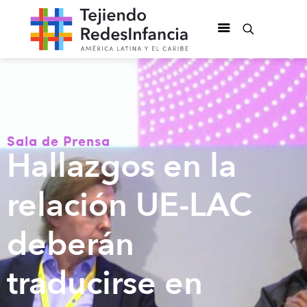
Sala de Prensa
Hallazgos en la
relación UE-LAC
deberán
traducirse en