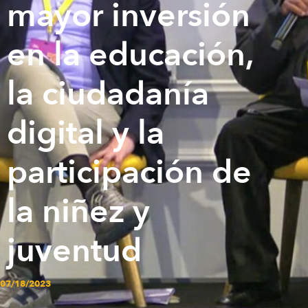
mayor inversión
en la educación,
la ciudadanía
digital y la
participación de
la niñez y
juventud
07/18/2023