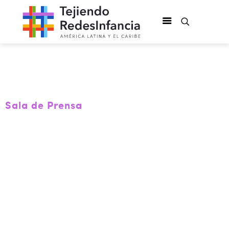
Sala de Prensa
La injusticia
permanece a dos
años del
homicidio del