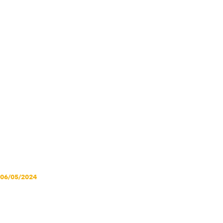
para recuperar la
humanidad y
evitar más
víctimas
infantiles en
Palestina.
06/05/2024