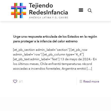
Urge una respuesta articulada de los Estados en la región
para proteger a la infancia del calor extremo
[et_pb_section admin_label=”section”] [et_pb_row
admin_label=”row”] [et_pb_column type=”4_4″]
[et_pb_text admin_label=”Text”] 13 de mayo de 2024.- En
los últimos meses, Chile enfrentó temperaturas récord
asociadas a incendios forestales, Argentina emitió
[…]
61
Read more