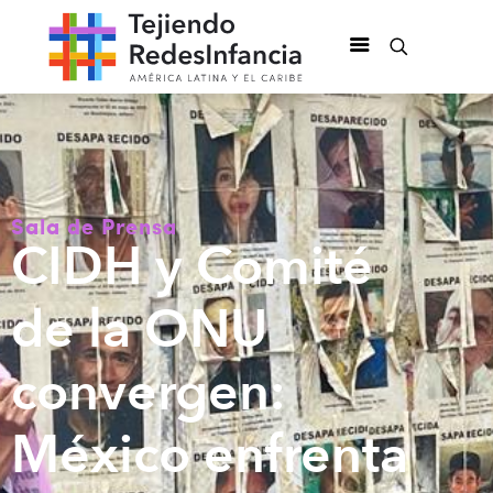
Sala de Prensa
CIDH y Comité
de la ONU
convergen:
México enfrenta