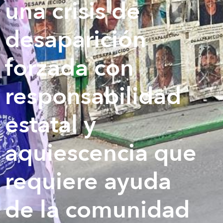
una crisis de
desaparición
forzada con
responsabilidad
estatal y
aquiescencia que
requiere ayuda
de la comunidad