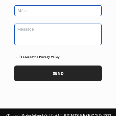
I accept the Privacy Policy.
#TejiendoRedesInfancia® | © ALL RIGHTS RESERVED 2022