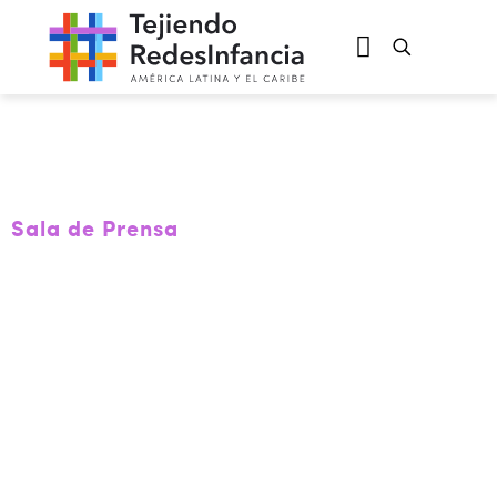
Sala de Prensa
Crisis olvidada:
niñas y niños
indígenas
armados en