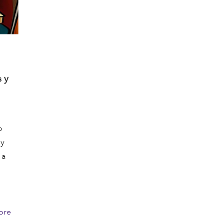
s y
o
 y
 a
o
ore