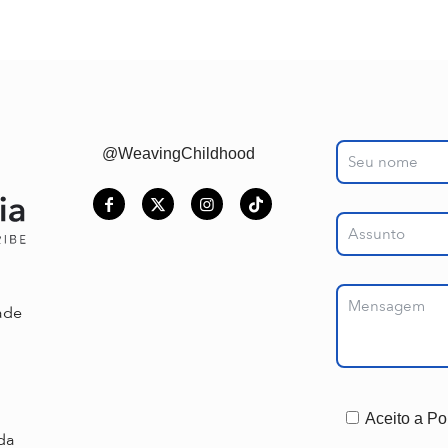
@WeavingChildhood
ade
Aceito a Po
ada