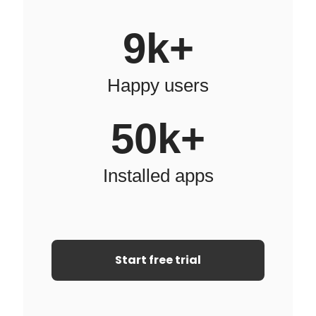
10
k+
Happy users
50
k+
Installed apps
Start free trial