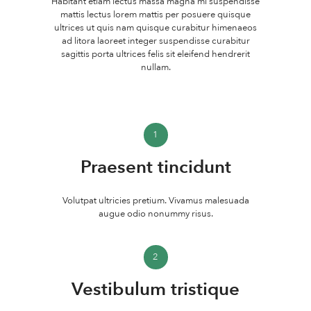
Habitant etiam lectus massa magna mi suspendisse
mattis lectus lorem mattis per posuere quisque
ultrices ut quis nam quisque curabitur himenaeos
ad litora laoreet integer suspendisse curabitur
sagittis porta ultrices felis sit eleifend hendrerit
nullam.
1
Praesent tincidunt
Volutpat ultricies pretium. Vivamus malesuada
augue odio nonummy risus.
2
Vestibulum tristique