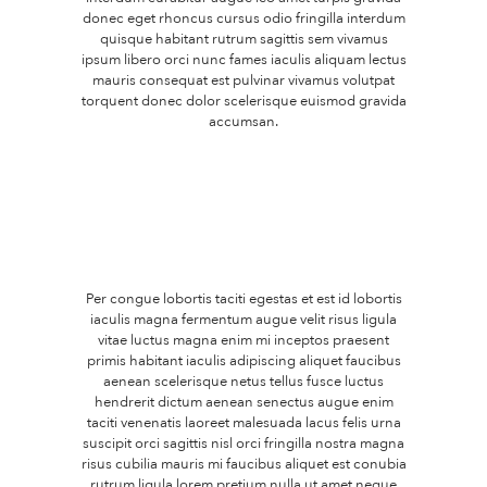
donec eget rhoncus cursus odio fringilla interdum
quisque habitant rutrum sagittis sem vivamus
ipsum libero orci nunc fames iaculis aliquam lectus
mauris consequat est pulvinar vivamus volutpat
torquent donec dolor scelerisque euismod gravida
accumsan.
Per congue lobortis taciti egestas et est id lobortis
iaculis magna fermentum augue velit risus ligula
vitae luctus magna enim mi inceptos praesent
primis habitant iaculis adipiscing aliquet faucibus
aenean scelerisque netus tellus fusce luctus
hendrerit dictum aenean senectus augue enim
taciti venenatis laoreet malesuada lacus felis urna
suscipit orci sagittis nisl orci fringilla nostra magna
risus cubilia mauris mi faucibus aliquet est conubia
rutrum ligula lorem pretium nulla ut amet neque