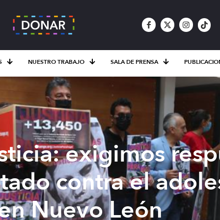
S
NUESTRO TRABAJO
SALA DE PRENSA
PUBLICACIO
usticia: exigimos res
stado contra el adol
en Nuevo León