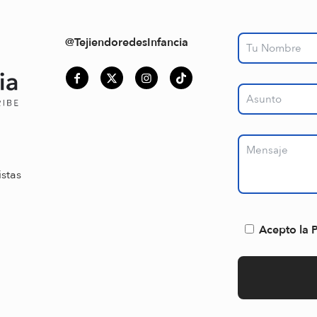
@TejiendoredesInfancia
istas
Acepto la P