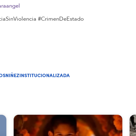
araangel
ciaSinViolencia #CrimenDeEstado
OSNIÑEZINSTITUCIONALIZADA