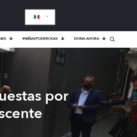
NES
#NIÑASPODEROSAS
DONA AHORA
puestas por
escente