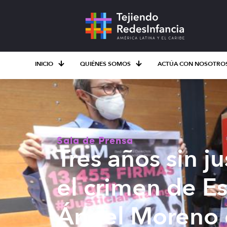
INICIO
QUIÉNES SOMOS
ACTÚA CON NOSOTRO
Sala de Prensa
Tres años sin j
el crimen de E
Ángel Moreno 