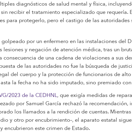
iples diagnósticos de salud mental y física, incluyend
, sin recibir el tratamiento especializado que requería.
 para protegerlo, pero el castigo de las autoridades 
 golpeado por un enfermero en las instalaciones del DI
as lesiones y negación de atención médica, tras un bru
 la consecuencia de una cadena de violaciones a sus d
puesta de las autoridades no fue la búsqueda de justici
gal del cuerpo y la protección de funcionarios de alto
hasta la fecha no ha sido imputado, sino premiado con 
VG/2023 de la CEDHNL
, que exigía medidas de repara
zado por Samuel García rechazó la recomendación, in
ado los llamados a la rendición de cuentas. Mientras
io y otro por encubrimiento–, el aparato estatal sigue
n y encubrieron este crimen de Estado.