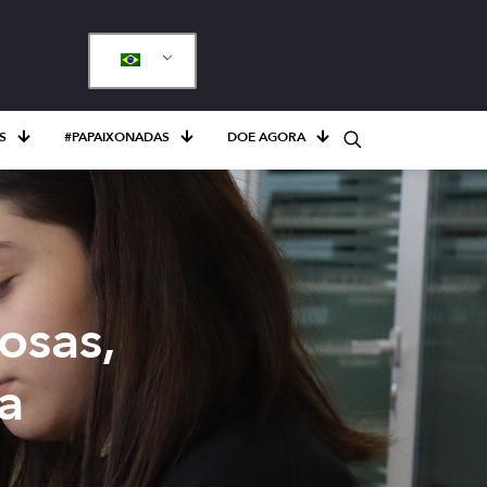
S
#PAPAIXONADAS
DOE AGORA
osas,
a