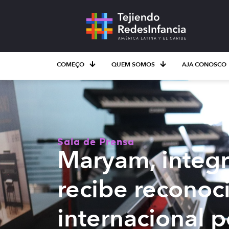
COMEÇO
QUEM SOMOS
AJA CONOSCO
Sala de Prensa
Maryam, integr
recibe reconoc
internacional p