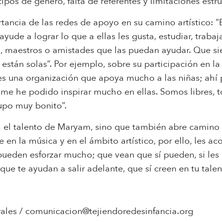
os de género, falta de referentes y limitaciones estru
ancia de las redes de apoyo en su camino artístico: “E
 ayude a lograr lo que a ellas les gusta, estudiar, trab
o, maestros o amistades que las puedan ayudar. Que si
stán solas”. Por ejemplo, sobre su participación en la 
 es una organización que apoya mucho a las niñas; ahí
y me he podido inspirar mucho en ellas. Somos libres
upo muy bonito”.
 el talento de Maryam, sino que también abre camino y
 en la música y en el ámbito artístico, por ello, les ac
ueden esforzar mucho; que vean que sí pueden, si les 
e te ayudan a salir adelante, que sí creen en tu talent
ales /
comunicacion@tejiendoredesinfancia.org