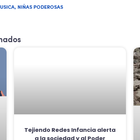
USICA
,
NIÑAS PODEROSAS
onados
Tejiendo Redes Infancia alerta
a la sociedad y al Poder