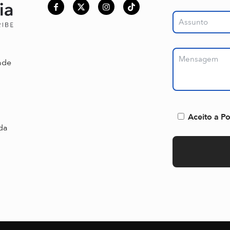
ade
Aceito a Po
ada