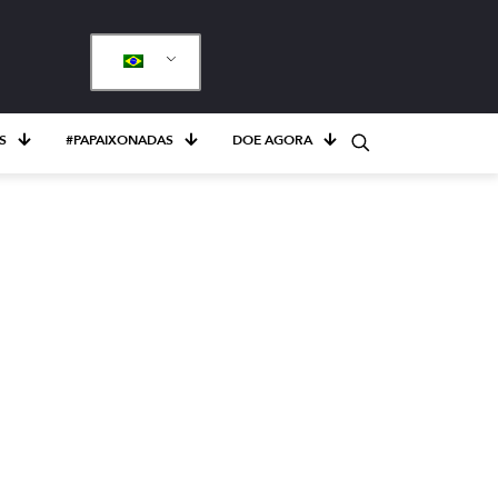
S
#PAPAIXONADAS
DOE AGORA
nuevos
nfoque de