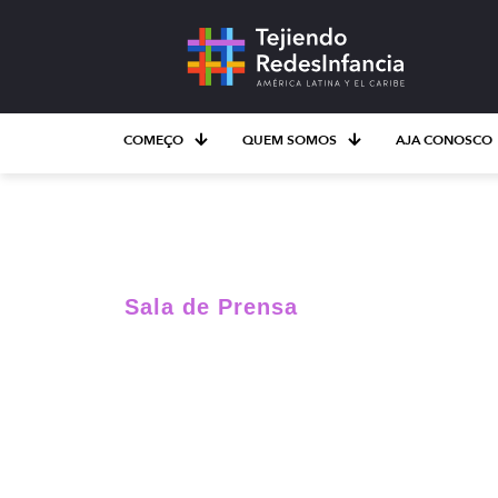
COMEÇO
QUEM SOMOS
AJA CONOSCO
Sala de Prensa
Retos virales y
desafíos para 
infancias