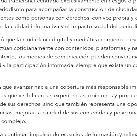
rada tradicional centrada exclusivamente en riesgos o 
eriodismo para acompañar la construcción de ciudadaní
scentes como personas con derechos, con voz propia y 
r la calidad informativa y el impacto social del period
acó que la ciudadanía digital y mediática comienza de
actúan cotidianamente con contenidos, plataformas y na
ntexto, los medios de comunicación pueden convertirs
ad y la participación informada, siempre que exista un
n que avanzar hacia una cobertura más responsable impl
as que visibilicen las experiencias, opiniones y propue
o de sus derechos, sino que también representa una op
encias, mejorar la calidad de sus contenidos y posicio
 complejo.
 a continuar impulsando espacios de formación y reflex