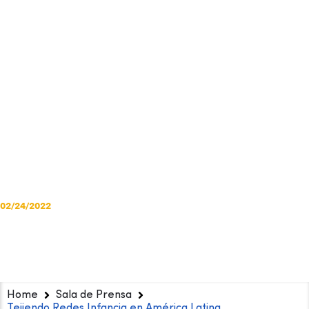
suma al llamado
internacional
urgente de un
alto al fuego
inmediato
02/24/2022
Home
Sala de Prensa
Tejiendo Redes Infancia en América Latina…