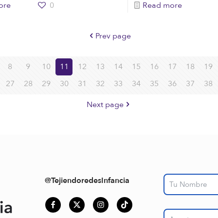
ore
0
Read more
Prev page
8
9
10
11
12
13
14
15
16
17
18
19
27
28
29
30
31
32
33
34
35
36
37
38
Next page
@TejiendoredesInfancia