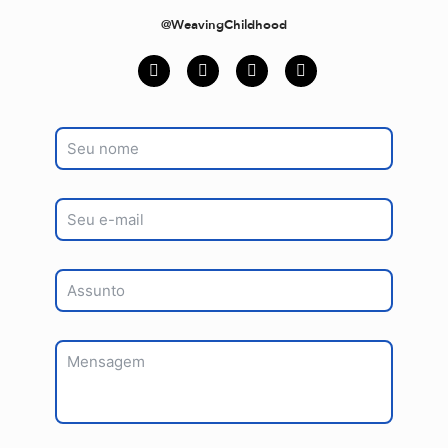
@WeavingChildhood